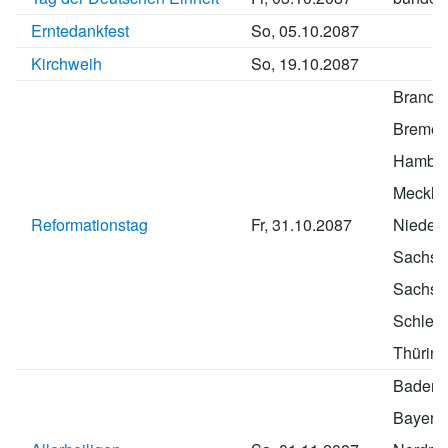
Erntedankfest
So, 05.10.2087
Kirchweih
So, 19.10.2087
Brande
Breme
Hambu
Meckle
Reformationstag
Fr, 31.10.2087
Nieder
Sachse
Sachse
Schlesw
Thürin
Baden-
Bayern