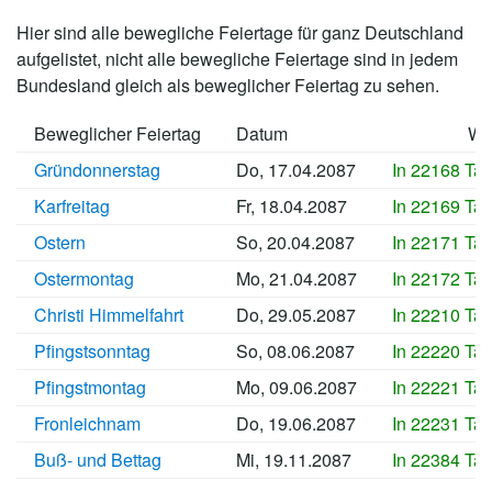
Hier sind alle bewegliche Feiertage für ganz Deutschland
aufgelistet, nicht alle bewegliche Feiertage sind in jedem
Bundesland gleich als beweglicher Feiertag zu sehen.
Beweglicher Feiertag
Datum
Wa
Gründonnerstag
Do, 17.04.2087
In 22168 Ta
Karfreitag
Fr, 18.04.2087
In 22169 Ta
Ostern
So, 20.04.2087
In 22171 Ta
Ostermontag
Mo, 21.04.2087
In 22172 Ta
Christi Himmelfahrt
Do, 29.05.2087
In 22210 Ta
Pfingstsonntag
So, 08.06.2087
In 22220 Ta
Pfingstmontag
Mo, 09.06.2087
In 22221 Ta
Fronleichnam
Do, 19.06.2087
In 22231 Ta
Buß- und Bettag
Mi, 19.11.2087
In 22384 Ta