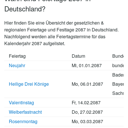
Deutschland?
Hier finden Sie eine Übersicht der gesetzlichen &
regionalen Feiertage und Festtage 2087 in Deutschland.
Nachfolgend werden alle Feiertagstermine für das
Kalenderjahr 2087 aufgelistet.
Feiertag
Datum
Bundes
Neujahr
Mi, 01.01.2087
bundes
Baden-
Heilige Drei Könige
Mo, 06.01.2087
Bayern
Sachse
Valentinstag
Fr, 14.02.2087
Weiberfastnacht
Do, 27.02.2087
Rosenmontag
Mo, 03.03.2087