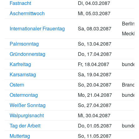
Fastnacht
Di, 04.03.2087
Aschermittwoch
Mi, 05.03.2087
Berlin
Internationaler Frauentag
Sa, 08.03.2087
Meckle
Palmsonntag
So, 13.04.2087
Gründonnerstag
Do, 17.04.2087
Karfreitag
Fr, 18.04.2087
bundes
Karsamstag
Sa, 19.04.2087
Ostern
So, 20.04.2087
Brande
Ostermontag
Mo, 21.04.2087
bundes
Weißer Sonntag
So, 27.04.2087
Walpurgisnacht
Mi, 30.04.2087
Tag der Arbeit
Do, 01.05.2087
bundes
Muttertag
So, 11.05.2087