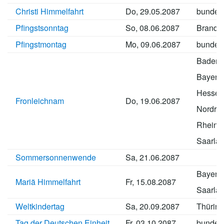
Christi Himmelfahrt
Do, 29.05.2087
bundes
Pfingstsonntag
So, 08.06.2087
Brande
Pfingstmontag
Mo, 09.06.2087
bundes
Baden-
Bayern
Hessen
Fronleichnam
Do, 19.06.2087
Nordrhe
Rheinla
Saarla
Sommersonnenwende
Sa, 21.06.2087
Bayern
Mariä Himmelfahrt
Fr, 15.08.2087
Saarla
Weltkindertag
Sa, 20.09.2087
Thürin
Tag der Deutschen Einheit
Fr, 03.10.2087
bundes