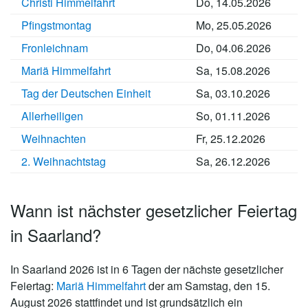
Christi Himmelfahrt
Do, 14.05.2026
e
-
h
-
-
n
-
m
V
s
W
P
h
H
Pfingstmontag
Mo, 25.05.2026
b
o
e
e
f
a
o
e
r
n
s
a
l
l
Fronleichnam
Do, 04.06.2026
r
p
t
l
t
s
Mariä Himmelfahrt
Sa, 15.08.2026
g
o
f
z
t
m
a
e
Tag der Deutschen Einheit
Sa, 03.10.2026
m
l
i
e
e
n
Allerheiligen
So, 01.11.2026
r
n
n
Weihnachten
Fr, 25.12.2026
2. Weihnachtstag
Sa, 26.12.2026
Wann ist nächster gesetzlicher Feiertag
in Saarland?
In Saarland 2026 ist in 6 Tagen der nächste gesetzlicher
Feiertag:
Mariä Himmelfahrt
der am Samstag, den 15.
August 2026 stattfindet und ist grundsätzlich ein