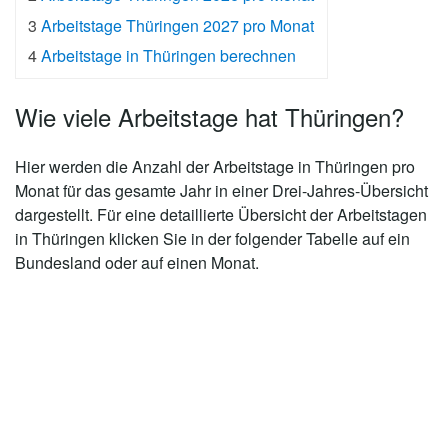
t
r
r
a
i
n
d
-
i
e
3
Arbeitstage Thüringen 2027 pro Monat
t
g
g
c
n
d
A
g
n
e
-
h
-
-
n
-
4
Arbeitstage in Thüringen berechnen
m
V
s
W
P
h
H
b
o
e
e
f
a
o
e
r
n
s
a
l
l
Wie viele Arbeitstage hat Thüringen?
r
p
t
l
t
s
g
o
f
z
t
m
a
e
Hier werden die Anzahl der
Arbeitstage in Thüringen
pro
m
l
i
Monat für das gesamte Jahr in einer Drei-Jahres-Übersicht
e
e
n
dargestellt. Für eine detaillierte Übersicht der Arbeitstagen
r
n
n
in Thüringen klicken Sie in der folgender Tabelle auf ein
Bundesland oder auf einen Monat.