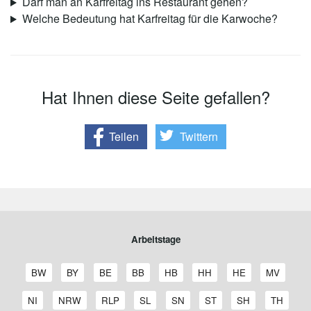
Darf man an Karfreitag ins Restaurant gehen?
Welche Bedeutung hat Karfreitag für die Karwoche?
Hat Ihnen diese Seite gefallen?
Teilen
Twittern
Arbeitstage
A
A
A
A
A
A
A
A
BW
BY
BE
BB
HB
HH
HE
MV
r
r
r
r
r
r
r
r
b
b
b
b
b
b
b
b
A
A
A
A
A
A
A
A
NI
NRW
RLP
SL
SN
ST
SH
TH