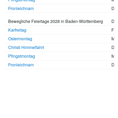
Fronleichnam
Do,
Bewegliche Feiertage 2028 in Baden-Württemberg
Da
Karfreitag
Fr,
Ostermontag
Mo,
Christi Himmelfahrt
Do,
Pfingstmontag
Mo,
Fronleichnam
Do,