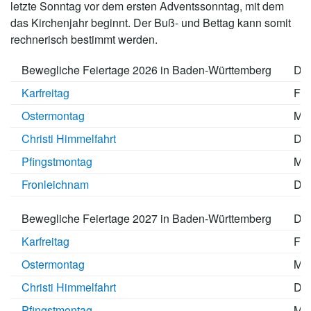
letzte Sonntag vor dem ersten Adventssonntag, mit dem
das Kirchenjahr beginnt. Der Buß- und Bettag kann somit
rechnerisch bestimmt werden.
Bewegliche Feiertage 2026 in Baden-Württemberg
Da
Karfreitag
Fr,
Ostermontag
Mo,
Christi Himmelfahrt
Do,
Pfingstmontag
Mo,
Fronleichnam
Do,
Bewegliche Feiertage 2027 in Baden-Württemberg
Da
Karfreitag
Fr,
Ostermontag
Mo,
Christi Himmelfahrt
Do,
Pfingstmontag
Mo,