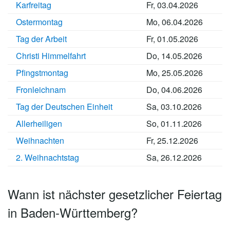
Karfreitag
Fr, 03.04.2026
e
-
h
-
-
n
-
m
V
s
W
P
h
H
Ostermontag
Mo, 06.04.2026
b
o
e
e
f
a
o
e
r
n
s
a
l
l
Tag der Arbeit
Fr, 01.05.2026
r
p
t
l
t
s
g
o
f
z
t
Christi Himmelfahrt
Do, 14.05.2026
m
a
e
Pfingstmontag
Mo, 25.05.2026
m
l
i
e
e
n
Fronleichnam
Do, 04.06.2026
r
n
n
Tag der Deutschen Einheit
Sa, 03.10.2026
Allerheiligen
So, 01.11.2026
Weihnachten
Fr, 25.12.2026
2. Weihnachtstag
Sa, 26.12.2026
Wann ist nächster gesetzlicher Feiertag
in Baden-Württemberg?