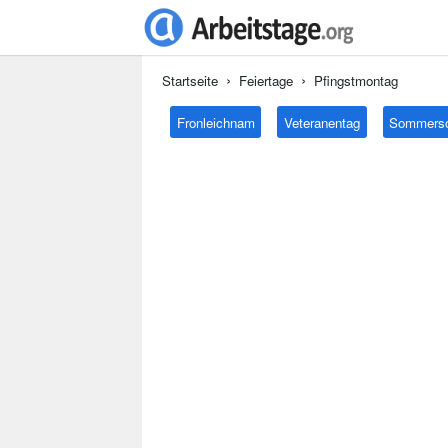
Startseite
Feiertage
Pfingstmontag
Fronleichnam
Veteranentag
Sommers