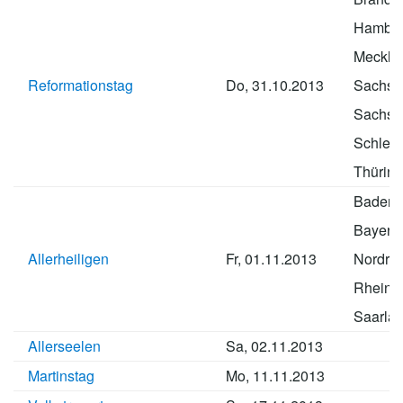
Hambu
Meckle
Reformationstag
Do, 31.10.2013
Sachse
Sachse
Schlesw
Thürin
Baden-
Bayern
Allerheiligen
Fr, 01.11.2013
Nordrhe
Rheinla
Saarla
Allerseelen
Sa, 02.11.2013
Martinstag
Mo, 11.11.2013