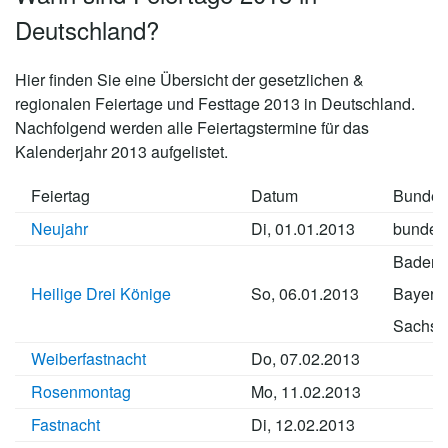
Deutschland?
Hier finden Sie eine Übersicht der gesetzlichen &
regionalen Feiertage und Festtage 2013 in Deutschland.
Nachfolgend werden alle Feiertagstermine für das
Kalenderjahr 2013 aufgelistet.
Feiertag
Datum
Bundes
Neujahr
Di, 01.01.2013
bundes
Baden-
Heilige Drei Könige
So, 06.01.2013
Bayern
Sachse
Weiberfastnacht
Do, 07.02.2013
Rosenmontag
Mo, 11.02.2013
Fastnacht
Di, 12.02.2013