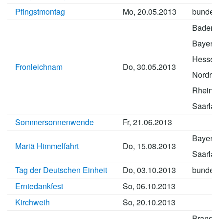
Pfingstmontag
Mo, 20.05.2013
bundes
Baden-
Bayern
Hessen
Fronleichnam
Do, 30.05.2013
Nordrhe
Rheinla
Saarla
Sommersonnenwende
Fr, 21.06.2013
Bayern
Mariä Himmelfahrt
Do, 15.08.2013
Saarla
Tag der Deutschen Einheit
Do, 03.10.2013
bundes
Erntedankfest
So, 06.10.2013
Kirchweih
So, 20.10.2013
Brande