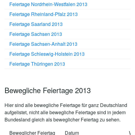
Feiertage Nordrhein-Westfalen 2013
Feiertage Rheinland-Pfalz 2013
Feiertage Saarland 2013
Feiertage Sachsen 2013
Feiertage Sachsen-Anhalt 2013
Feiertage Schleswig-Holstein 2013
Feiertage Thüringen 2013
Bewegliche Feiertage 2013
Hier sind alle bewegliche Feiertage für ganz Deutschland
aufgelistet, nicht alle bewegliche Feiertage sind in jedem
Bundesland gleich als beweglicher Feiertag zu sehen.
Beweglicher Feiertag
Datum
W