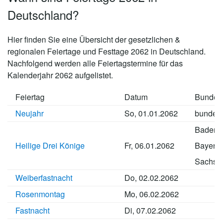
Deutschland?
Hier finden Sie eine Übersicht der gesetzlichen &
regionalen Feiertage und Festtage 2062 in Deutschland.
Nachfolgend werden alle Feiertagstermine für das
Kalenderjahr 2062 aufgelistet.
Feiertag
Datum
Bundes
Neujahr
So, 01.01.2062
bundes
Baden-
Heilige Drei Könige
Fr, 06.01.2062
Bayern
Sachse
Weiberfastnacht
Do, 02.02.2062
Rosenmontag
Mo, 06.02.2062
Fastnacht
Di, 07.02.2062