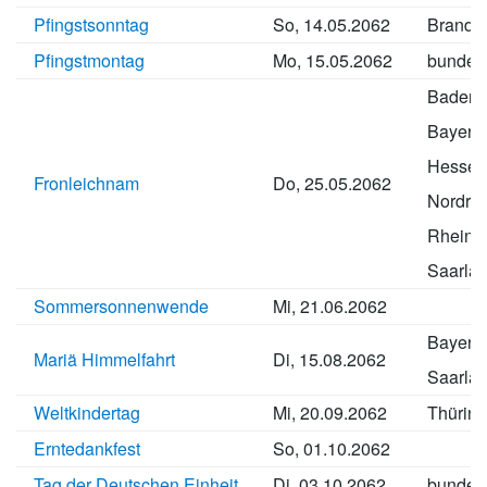
Pfingstsonntag
So, 14.05.2062
Brande
Pfingstmontag
Mo, 15.05.2062
bundes
Baden-
Bayern
Hessen
Fronleichnam
Do, 25.05.2062
Nordrhe
Rheinla
Saarla
Sommersonnenwende
Mi, 21.06.2062
Bayern
Mariä Himmelfahrt
Di, 15.08.2062
Saarla
Weltkindertag
Mi, 20.09.2062
Thürin
Erntedankfest
So, 01.10.2062
Tag der Deutschen Einheit
Di, 03.10.2062
bundes