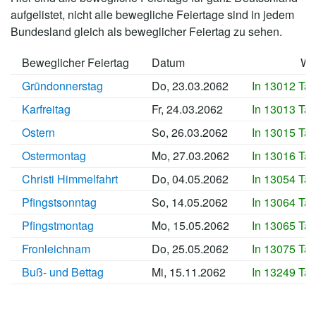
aufgelistet, nicht alle bewegliche Feiertage sind in jedem
Bundesland gleich als beweglicher Feiertag zu sehen.
Beweglicher Feiertag
Datum
Wa
Gründonnerstag
Do, 23.03.2062
In 13012 Ta
Karfreitag
Fr, 24.03.2062
In 13013 Ta
Ostern
So, 26.03.2062
In 13015 Ta
Ostermontag
Mo, 27.03.2062
In 13016 Ta
Christi Himmelfahrt
Do, 04.05.2062
In 13054 Ta
Pfingstsonntag
So, 14.05.2062
In 13064 Ta
Pfingstmontag
Mo, 15.05.2062
In 13065 Ta
Fronleichnam
Do, 25.05.2062
In 13075 Ta
Buß- und Bettag
Mi, 15.11.2062
In 13249 Ta