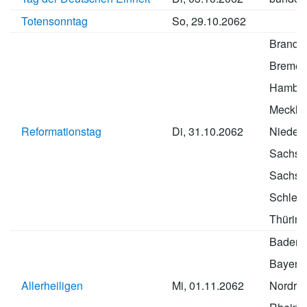
Totensonntag
So, 29.10.2062
Brande
Breme
Hambu
Meckle
Reformationstag
Di, 31.10.2062
Nieder
Sachse
Sachse
Schlesw
Thürin
Baden-
Bayern
Allerheiligen
Mi, 01.11.2062
Nordrhe