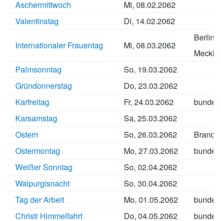
Aschermittwoch
Mi, 08.02.2062
Valentinstag
Di, 14.02.2062
Berlin
Internationaler Frauentag
Mi, 08.03.2062
Meckle
Palmsonntag
So, 19.03.2062
Gründonnerstag
Do, 23.03.2062
Karfreitag
Fr, 24.03.2062
bundes
Karsamstag
Sa, 25.03.2062
Ostern
So, 26.03.2062
Brande
Ostermontag
Mo, 27.03.2062
bundes
Weißer Sonntag
So, 02.04.2062
Walpurgisnacht
So, 30.04.2062
Tag der Arbeit
Mo, 01.05.2062
bundes
Christi Himmelfahrt
Do, 04.05.2062
bundes