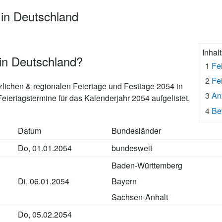
 in Deutschland
Inhal
in Deutschland?
1
Fe
2
Fe
tzlichen & regionalen Feiertage und Festtage 2054 in
3
An
iertagstermine für das Kalenderjahr 2054 aufgelistet.
4
Be
Datum
Bundesländer
Do, 01.01.2054
bundesweit
Baden-Württemberg
Di, 06.01.2054
Bayern
Sachsen-Anhalt
Do, 05.02.2054