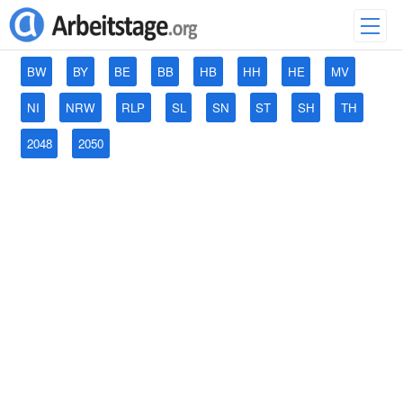
BW
BY
BE
BB
HB
HH
HE
MV
NI
NRW
RLP
SL
SN
ST
SH
TH
2048
2050