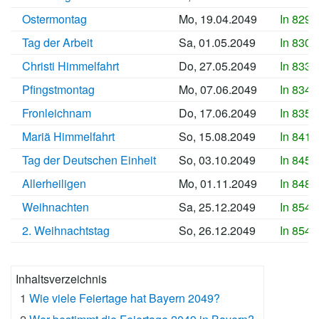
Ostermontag
Mo, 19.04.2049
In 8292
Tag der Arbeit
Sa, 01.05.2049
In 8304
Christi Himmelfahrt
Do, 27.05.2049
In 8330
Pfingstmontag
Mo, 07.06.2049
In 8341
Fronleichnam
Do, 17.06.2049
In 8351
Mariä Himmelfahrt
So, 15.08.2049
In 8410
Tag der Deutschen Einheit
So, 03.10.2049
In 8459
Allerheiligen
Mo, 01.11.2049
In 8488
Weihnachten
Sa, 25.12.2049
In 8542
2. Weihnachtstag
So, 26.12.2049
In 8543
Inhaltsverzeichnis
1
Wie viele Feiertage hat Bayern 2049?