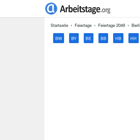
Startseite
Feiertage
Feiertage 2049
Berl
BW
BY
BE
BB
HB
HH