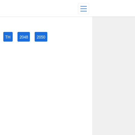
TH
2048
2050