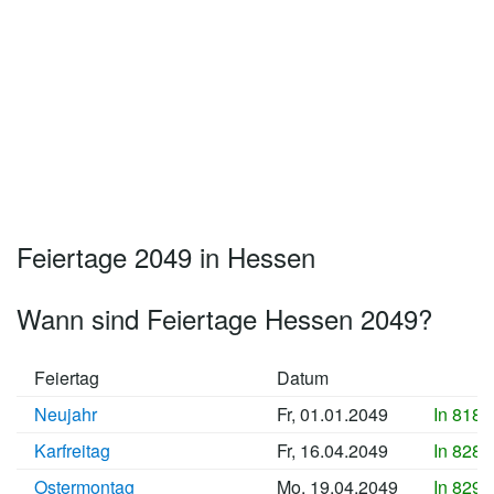
Feiertage 2049 in Hessen
Wann sind Feiertage Hessen 2049?
Feiertag
Datum
Neujahr
Fr, 01.01.2049
In 8184
Karfreitag
Fr, 16.04.2049
In 8289
Ostermontag
Mo, 19.04.2049
In 8292