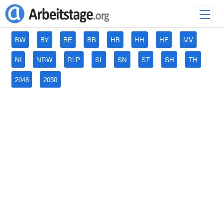
BW
BY
BE
BB
HB
HH
HE
MV
NI
NRW
RLP
SL
SN
ST
SH
TH
2048
2050