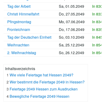
Tag der Arbeit
Sa, 01.05.2049
In 8304
Christi Himmelfahrt
Do, 27.05.2049
In 8330
Pfingstmontag
Mo, 07.06.2049
In 8341
Fronleichnam
Do, 17.06.2049
In 8351
Tag der Deutschen Einheit
So, 03.10.2049
In 8459
Weihnachten
Sa, 25.12.2049
In 8542
2. Weihnachtstag
So, 26.12.2049
In 8543
Inhaltsverzeichnis
1
Wie viele Feiertage hat Hessen 2049?
2
Wer bestimmt die Feiertage 2049 in Hessen?
3
Feiertage 2049 Hessen zum Ausdrucken
4
Bewegliche Feiertage 2049 Hessen