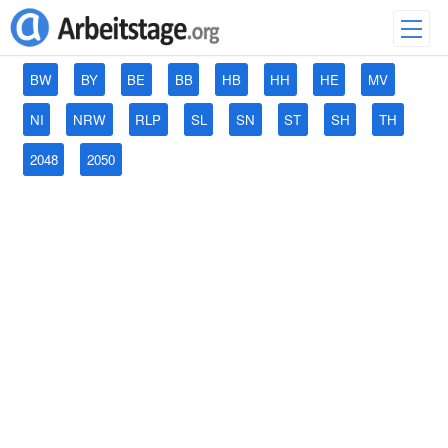
BW
BY
BE
BB
HB
HH
HE
MV
NI
NRW
RLP
SL
SN
ST
SH
TH
2048
2050