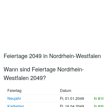
Feiertage 2049 in Nordrhein-Westfalen
Wann sind Feiertage Nordrhein-
Westfalen 2049?
Feiertag
Datum
Neujahr
Fr, 01.01.2049
In 8181
Karfreitag
Fr, 16.04.2049
In 8286