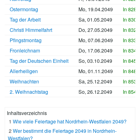
Ostermontag
Mo, 19.04.2049
In 8289
Tag der Arbeit
Sa, 01.05.2049
In 8301
Christi Himmelfahrt
Do, 27.05.2049
In 8327
Pfingstmontag
Mo, 07.06.2049
In 8338
Fronleichnam
Do, 17.06.2049
In 8348
Tag der Deutschen Einheit
So, 03.10.2049
In 8456
Allerheiligen
Mo, 01.11.2049
In 8485
Weihnachten
Sa, 25.12.2049
In 8539
2. Weihnachtstag
So, 26.12.2049
In 8540
Inhaltsverzeichnis
1
Wie viele Feiertage hat Nordrhein-Westfalen 2049?
2
Wer bestimmt die Feiertage 2049 in Nordrhein-
Westfalen?