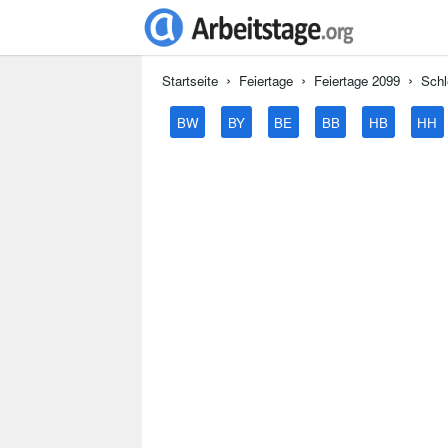
Startseite
Feiertage
Feiertage 2099
Schl
BW
BY
BE
BB
HB
HH