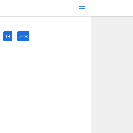
TH
2098