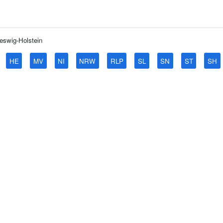
eswig-Holstein
HE
MV
NI
NRW
RLP
SL
SN
ST
SH