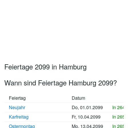
Feiertage 2099 in Hamburg
Wann sind Feiertage Hamburg 2099?
Feiertag
Datum
Neujahr
Do, 01.01.2099
In 2644
Karfreitag
Fr, 10.04.2099
In 2654
Ostermontag
Mo, 13.04.2099
In 2654