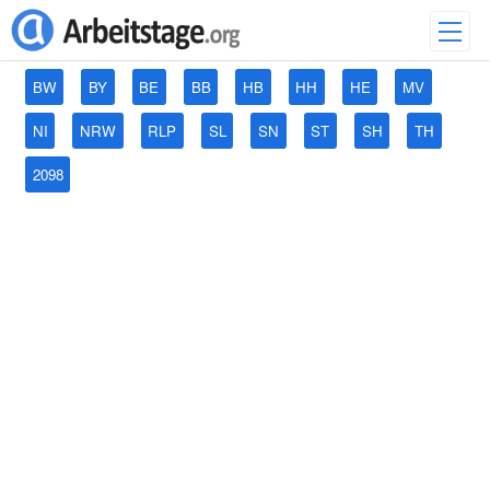
BW
BY
BE
BB
HB
HH
HE
MV
NI
NRW
RLP
SL
SN
ST
SH
TH
2098