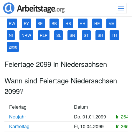
BW
BY
BE
BB
HB
HH
HE
MV
NI
NRW
RLP
SL
SN
ST
SH
TH
2098
Feiertage 2099 in Niedersachsen
Wann sind Feiertage Niedersachsen
2099?
Feiertag
Datum
Neujahr
Do, 01.01.2099
In 2644
Karfreitag
Fr, 10.04.2099
In 2654