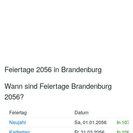
Feiertage 2056 in Brandenburg
Wann sind Feiertage Brandenburg
2056?
Feiertag
Datum
Neujahr
Sa, 01.01.2056
In 1073
Karfreitag
Fr, 31.03.2056
In 1082