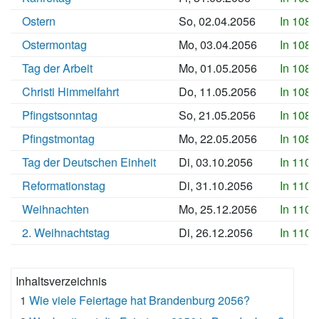
Ostern
So, 02.04.2056
In 1082
Ostermontag
Mo, 03.04.2056
In 1082
Tag der Arbeit
Mo, 01.05.2056
In 1085
Christi Himmelfahrt
Do, 11.05.2056
In 1086
Pfingstsonntag
So, 21.05.2056
In 1087
Pfingstmontag
Mo, 22.05.2056
In 1087
Tag der Deutschen Einheit
Di, 03.10.2056
In 1101
Reformationstag
Di, 31.10.2056
In 1104
Weihnachten
Mo, 25.12.2056
In 1109
2. Weihnachtstag
Di, 26.12.2056
In 1109
Inhaltsverzeichnis
1
Wie viele Feiertage hat Brandenburg 2056?