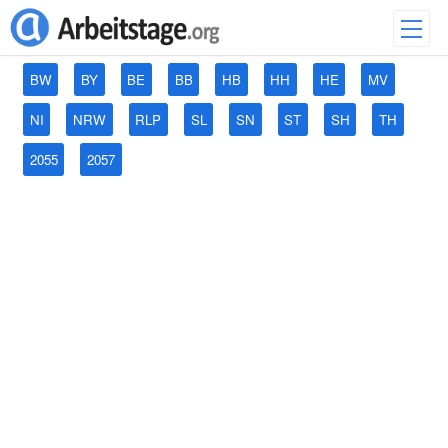
BW
BY
BE
BB
HB
HH
HE
MV
NI
NRW
RLP
SL
SN
ST
SH
TH
2055
2057