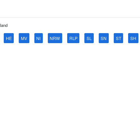
land
HE
MV
NI
NRW
RLP
SL
SN
ST
SH