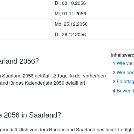
Di, 03.10.2056
Mi, 01.11.2056
Mo, 25.12.2056
Di, 26.12.2056
Inhaltsver
arland 2056?
1
Wie vie
2
Wer bes
n Saarland 2056 beträgt 12 Tage
. In der vorherigen
3
Feierta
and für das Kalenderjahr 2056 detailliert
4
Bewegli
e 2056 in Saarland?
grundsätzlich von dem Bundesland Saarland bestimmt. Lediglic