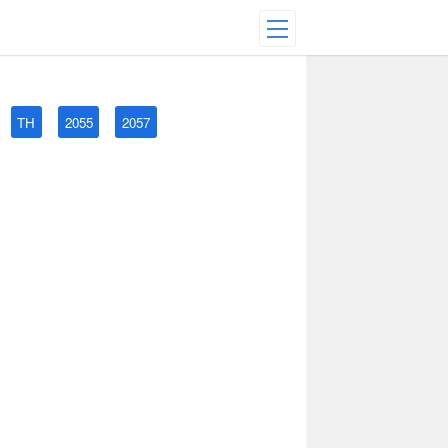
TH
2055
2057