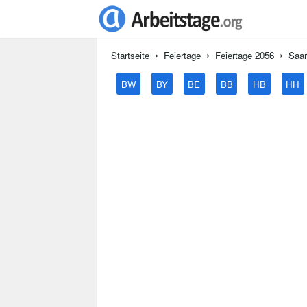
Startseite
Feiertage
Feiertage 2056
Saar
BW
BY
BE
BB
HB
HH