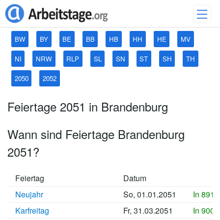
BW
BY
BE
BB
HB
HH
HE
MV
NI
NRW
RLP
SL
SN
ST
SH
TH
2050
2052
Feiertage 2051 in Brandenburg
Wann sind Feiertage Brandenburg
2051?
Feiertag
Datum
Neujahr
So, 01.01.2051
In 8911
Karfreitag
Fr, 31.03.2051
In 9000