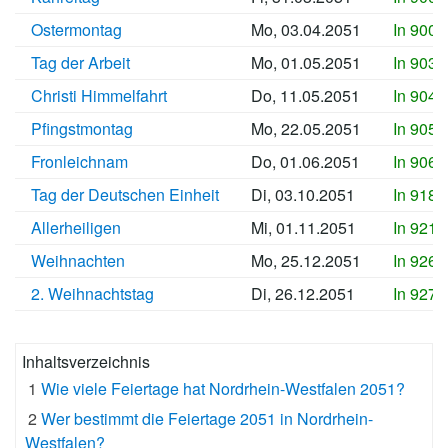
Ostermontag
Mo, 03.04.2051
In 9003
Tag der Arbeit
Mo, 01.05.2051
In 9031
Christi Himmelfahrt
Do, 11.05.2051
In 9041
Pfingstmontag
Mo, 22.05.2051
In 9052
Fronleichnam
Do, 01.06.2051
In 9062
Tag der Deutschen Einheit
Di, 03.10.2051
In 9186
Allerheiligen
Mi, 01.11.2051
In 9215
Weihnachten
Mo, 25.12.2051
In 9269
2. Weihnachtstag
Di, 26.12.2051
In 9270
Inhaltsverzeichnis
1
Wie viele Feiertage hat Nordrhein-Westfalen 2051?
2
Wer bestimmt die Feiertage 2051 in Nordrhein-
Westfalen?