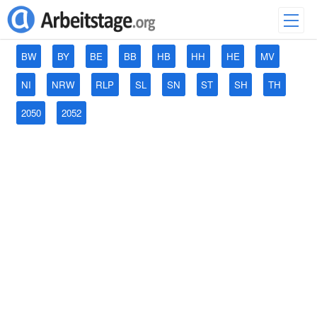
BW
BY
BE
BB
HB
HH
HE
MV
NI
NRW
RLP
SL
SN
ST
SH
TH
2050
2052