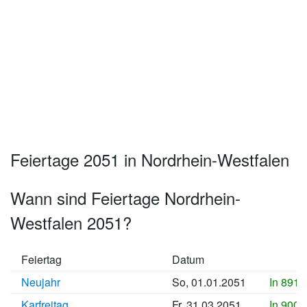
Feiertage 2051 in Nordrhein-Westfalen
Wann sind Feiertage Nordrhein-
Westfalen 2051?
Feiertag
Datum
Neujahr
So, 01.01.2051
In 8911
Karfreitag
Fr, 31.03.2051
In 9000