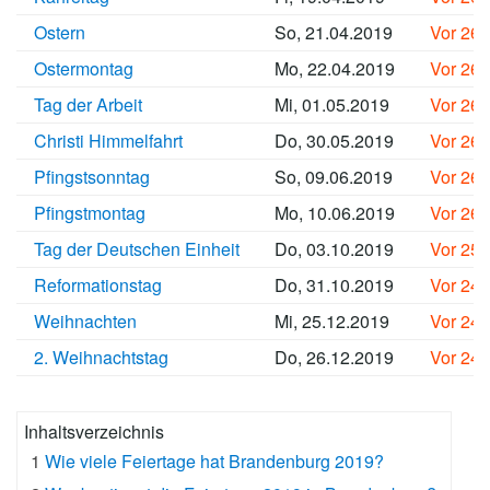
Ostern
So, 21.04.2019
Vor 26
Ostermontag
Mo, 22.04.2019
Vor 26
Tag der Arbeit
Mi, 01.05.2019
Vor 26
Christi Himmelfahrt
Do, 30.05.2019
Vor 26
Pfingstsonntag
So, 09.06.2019
Vor 26
Pfingstmontag
Mo, 10.06.2019
Vor 26
Tag der Deutschen Einheit
Do, 03.10.2019
Vor 25
Reformationstag
Do, 31.10.2019
Vor 24
Weihnachten
Mi, 25.12.2019
Vor 24
2. Weihnachtstag
Do, 26.12.2019
Vor 24
Inhaltsverzeichnis
1
Wie viele Feiertage hat Brandenburg 2019?