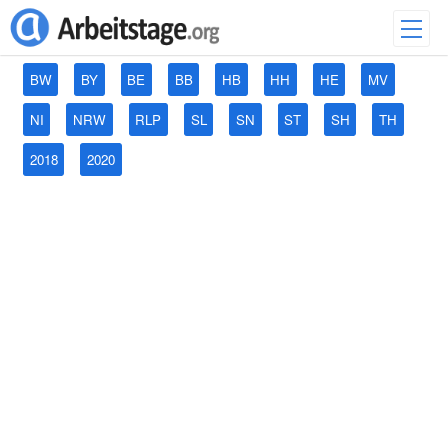
BW
BY
BE
BB
HB
HH
HE
MV
NI
NRW
RLP
SL
SN
ST
SH
TH
2018
2020