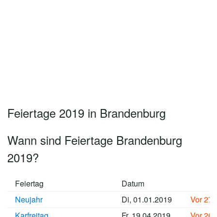
Feiertage 2019 in Brandenburg
Wann sind Feiertage Brandenburg
2019?
Feiertag
Datum
Neujahr
Di, 01.01.2019
Vor 27
Karfreitag
Fr, 19.04.2019
Vor 26