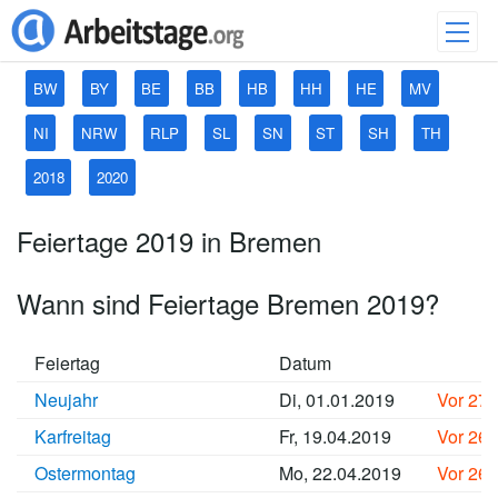
BW
BY
BE
BB
HB
HH
HE
MV
NI
NRW
RLP
SL
SN
ST
SH
TH
2018
2020
Feiertage 2019 in Bremen
Wann sind Feiertage Bremen 2019?
Feiertag
Datum
Neujahr
Di, 01.01.2019
Vor 27
Karfreitag
Fr, 19.04.2019
Vor 26
Ostermontag
Mo, 22.04.2019
Vor 26