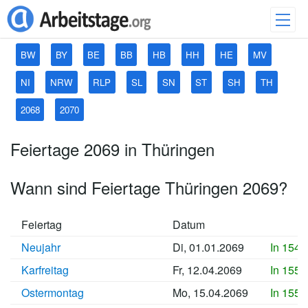
BW
BY
BE
BB
HB
HH
HE
MV
NI
NRW
RLP
SL
SN
ST
SH
TH
2068
2070
Feiertage 2069 in Thüringen
Wann sind Feiertage Thüringen 2069?
Feiertag
Datum
Neujahr
Di, 01.01.2069
In 1548
Karfreitag
Fr, 12.04.2069
In 1558
Ostermontag
Mo, 15.04.2069
In 1559