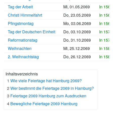
Tag der Arbeit
Mi, 01.05.2069
In 1560
Christi Himmelfahrt
Do, 23.05.2069
In 1563
Pfingstmontag
Mo, 03.06.2069
In 1564
Tag der Deutschen Einheit
Do, 03.10.2069
In 1576
Reformationstag
Do, 31.10.2069
In 1579
Weihnachten
Mi, 25.12.2069
In 1584
2. Weihnachtstag
Do, 26.12.2069
In 1584
Inhaltsverzeichnis
1
Wie viele Feiertage hat Hamburg 2069?
2
Wer bestimmt die Feiertage 2069 in Hamburg?
3
Feiertage 2069 Hamburg zum Ausdrucken
4
Bewegliche Feiertage 2069 Hamburg