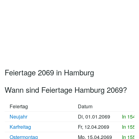
Feiertage 2069 in Hamburg
Wann sind Feiertage Hamburg 2069?
Feiertag
Datum
Neujahr
Di, 01.01.2069
In 1548
Karfreitag
Fr, 12.04.2069
In 1559
Ostermontag
Mo, 15.04.2069
In 1559