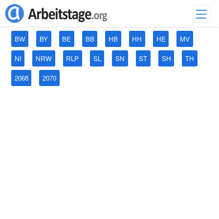
BW
BY
BE
BB
HB
HH
HE
MV
NI
NRW
RLP
SL
SN
ST
SH
TH
2068
2070