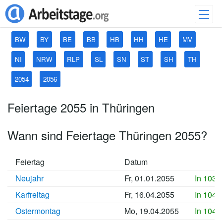
BW
BY
BE
BB
HB
HH
HE
MV
NI
NRW
RLP
SL
SN
ST
SH
TH
2054
2056
Feiertage 2055 in Thüringen
Wann sind Feiertage Thüringen 2055?
Feiertag
Datum
Neujahr
Fr, 01.01.2055
In 1037
Karfreitag
Fr, 16.04.2055
In 1047
Ostermontag
Mo, 19.04.2055
In 1048