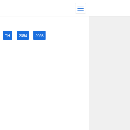
TH
2054
2056