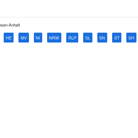
sen-Anhalt
HE
MV
NI
NRW
RLP
SL
SN
ST
SH