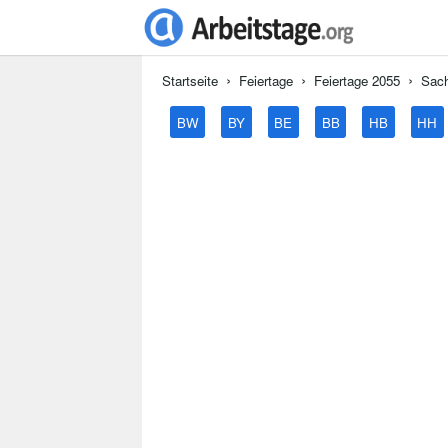
Startseite
Feiertage
Feiertage 2055
Sach
BW
BY
BE
BB
HB
HH