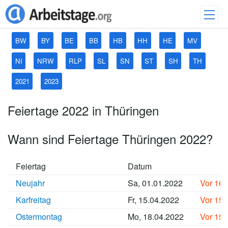
BW
BY
BE
BB
HB
HH
HE
MV
NI
NRW
RLP
SL
SN
ST
SH
TH
2021
2023
Feiertage 2022 in Thüringen
Wann sind Feiertage Thüringen 2022?
Feiertag
Datum
Neujahr
Sa, 01.01.2022
Vor 16
Karfreitag
Fr, 15.04.2022
Vor 15
Ostermontag
Mo, 18.04.2022
Vor 15