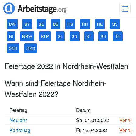
BW
BY
BE
BB
HB
HH
HE
MV
NI
NRW
RLP
SL
SN
ST
SH
TH
2021
2023
Feiertage 2022 in Nordrhein-Westfalen
Wann sind Feiertage Nordrhein-
Westfalen 2022?
Feiertag
Datum
Neujahr
Sa, 01.01.2022
Vor 16
Karfreitag
Fr, 15.04.2022
Vor 15