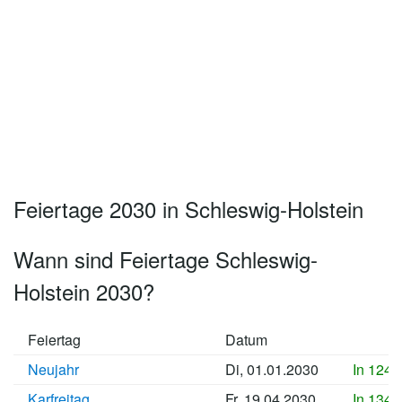
Feiertage 2030 in Schleswig-Holstein
Wann sind Feiertage Schleswig-
Holstein 2030?
Feiertag
Datum
Neujahr
Di, 01.01.2030
In 1241
Karfreitag
Fr, 19.04.2030
In 1349