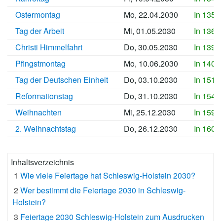
Ostermontag
Mo, 22.04.2030
In 1352
Tag der Arbeit
Mi, 01.05.2030
In 1361
Christi Himmelfahrt
Do, 30.05.2030
In 1390
Pfingstmontag
Mo, 10.06.2030
In 1401
Tag der Deutschen Einheit
Do, 03.10.2030
In 1516
Reformationstag
Do, 31.10.2030
In 1544
Weihnachten
Mi, 25.12.2030
In 1599
2. Weihnachtstag
Do, 26.12.2030
In 1600
Inhaltsverzeichnis
1
Wie viele Feiertage hat Schleswig-Holstein 2030?
2
Wer bestimmt die Feiertage 2030 in Schleswig-
Holstein?
3
Feiertage 2030 Schleswig-Holstein zum Ausdrucken