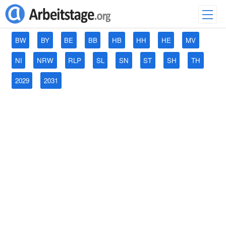
BW
BY
BE
BB
HB
HH
HE
MV
NI
NRW
RLP
SL
SN
ST
SH
TH
2029
2031