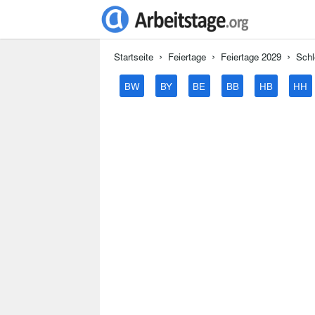
Startseite
Feiertage
Feiertage 2029
Schl
BW
BY
BE
BB
HB
HH