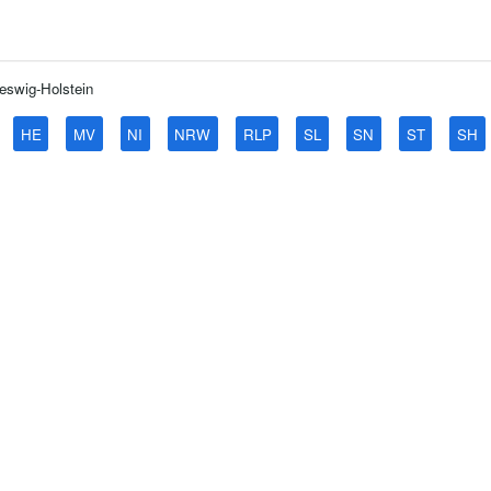
eswig-Holstein
HE
MV
NI
NRW
RLP
SL
SN
ST
SH