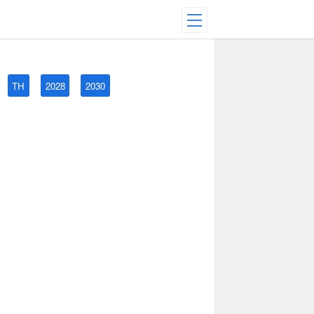
TH
2028
2030