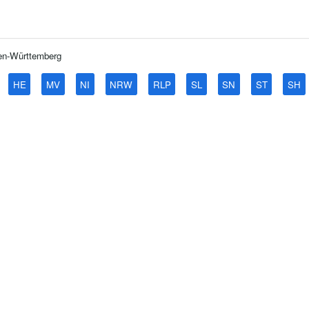
en-Württemberg
HE
MV
NI
NRW
RLP
SL
SN
ST
SH