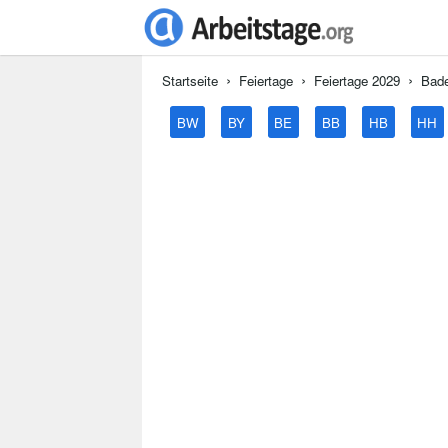
Startseite
Feiertage
Feiertage 2029
Bad
BW
BY
BE
BB
HB
HH