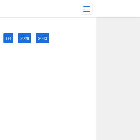
TH
2028
2030