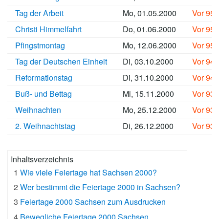
Tag der Arbeit
Mo, 01.05.2000
Vor 95
Christi Himmelfahrt
Do, 01.06.2000
Vor 95
Pfingstmontag
Mo, 12.06.2000
Vor 95
Tag der Deutschen Einheit
Di, 03.10.2000
Vor 94
Reformationstag
Di, 31.10.2000
Vor 94
Buß- und Bettag
Mi, 15.11.2000
Vor 93
Weihnachten
Mo, 25.12.2000
Vor 93
2. Weihnachtstag
Di, 26.12.2000
Vor 93
Inhaltsverzeichnis
1
Wie viele Feiertage hat Sachsen 2000?
2
Wer bestimmt die Feiertage 2000 in Sachsen?
3
Feiertage 2000 Sachsen zum Ausdrucken
4
Bewegliche Feiertage 2000 Sachsen