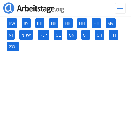
BW
BY
BE
BB
HB
HH
HE
MV
NI
NRW
RLP
SL
SN
ST
SH
TH
2001