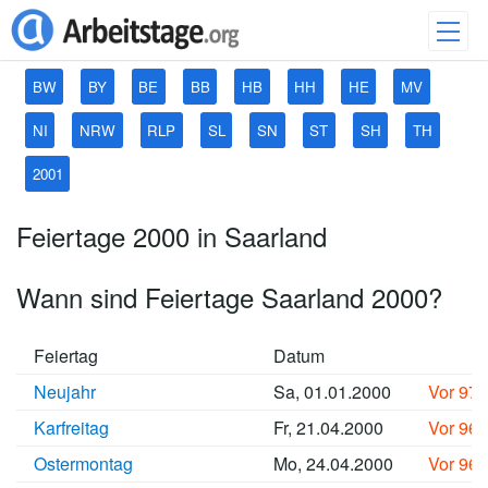
BW
BY
BE
BB
HB
HH
HE
MV
NI
NRW
RLP
SL
SN
ST
SH
TH
2001
Feiertage 2000 in Saarland
Wann sind Feiertage Saarland 2000?
Feiertag
Datum
Neujahr
Sa, 01.01.2000
Vor 97
Karfreitag
Fr, 21.04.2000
Vor 96
Ostermontag
Mo, 24.04.2000
Vor 96