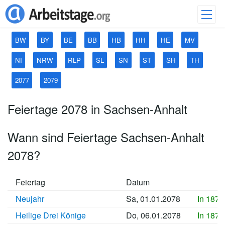
BW
BY
BE
BB
HB
HH
HE
MV
NI
NRW
RLP
SL
SN
ST
SH
TH
2077
2079
Feiertage 2078 in Sachsen-Anhalt
Wann sind Feiertage Sachsen-Anhalt
2078?
Feiertag
Datum
Neujahr
Sa, 01.01.2078
In 1877
Heilige Drei Könige
Do, 06.01.2078
In 1878