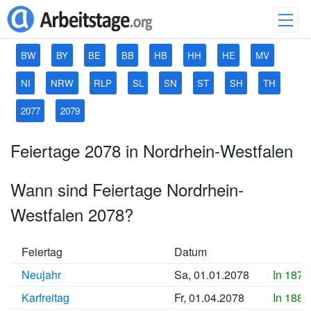
BW
BY
BE
BB
HB
HH
HE
MV
NI
NRW
RLP
SL
SN
ST
SH
TH
2077
2079
Feiertage 2078 in Nordrhein-Westfalen
Wann sind Feiertage Nordrhein-
Westfalen 2078?
Feiertag
Datum
Neujahr
Sa, 01.01.2078
In 1877
Karfreitag
Fr, 01.04.2078
In 1886