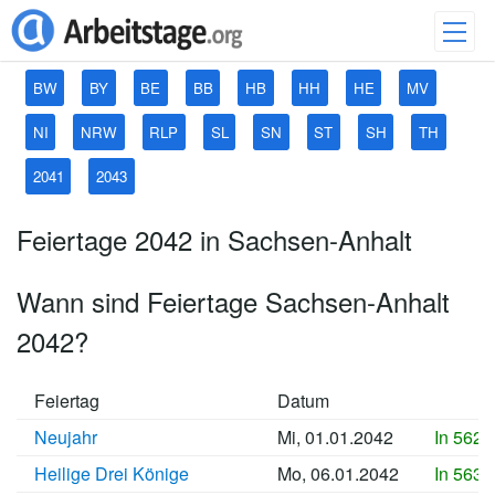
BW
BY
BE
BB
HB
HH
HE
MV
NI
NRW
RLP
SL
SN
ST
SH
TH
2041
2043
Feiertage 2042 in Sachsen-Anhalt
Wann sind Feiertage Sachsen-Anhalt
2042?
Feiertag
Datum
Neujahr
Mi, 01.01.2042
In 5625
Heilige Drei Könige
Mo, 06.01.2042
In 5630