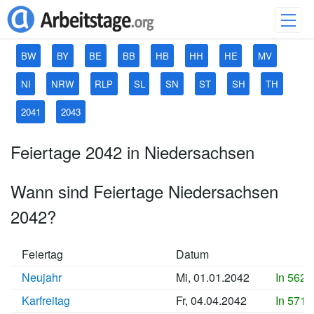
BW
BY
BE
BB
HB
HH
HE
MV
NI
NRW
RLP
SL
SN
ST
SH
TH
2041
2043
Feiertage 2042 in Niedersachsen
Wann sind Feiertage Niedersachsen
2042?
Feiertag
Datum
Neujahr
Mi, 01.01.2042
In 5625
Karfreitag
Fr, 04.04.2042
In 5718