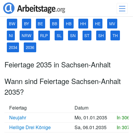
BW
BY
BE
BB
HB
HH
HE
MV
NI
NRW
RLP
SL
SN
ST
SH
TH
2034
2036
Feiertage 2035 in Sachsen-Anhalt
Wann sind Feiertage Sachsen-Anhalt
2035?
Feiertag
Datum
Neujahr
Mo, 01.01.2035
In 3067
Heilige Drei Könige
Sa, 06.01.2035
In 3072