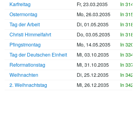
Karfreitag
Fr, 23.03.2035
In 3148
Ostermontag
Mo, 26.03.2035
In 3151
Tag der Arbeit
Di, 01.05.2035
In 3187
Christi Himmelfahrt
Do, 03.05.2035
In 3189
Pfingstmontag
Mo, 14.05.2035
In 3200
Tag der Deutschen Einheit
Mi, 03.10.2035
In 3342
Reformationstag
Mi, 31.10.2035
In 3370
Weihnachten
Di, 25.12.2035
In 3425
2. Weihnachtstag
Mi, 26.12.2035
In 3426