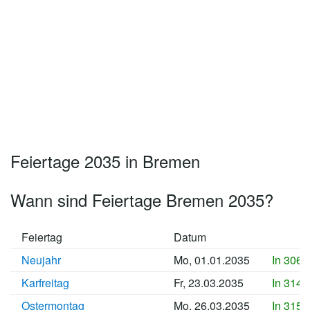
Feiertage 2035 in Bremen
Wann sind Feiertage Bremen 2035?
Feiertag
Datum
Neujahr
Mo, 01.01.2035
In 3066
Karfreitag
Fr, 23.03.2035
In 3147
Ostermontag
Mo, 26.03.2035
In 3150