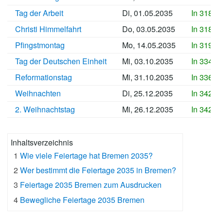
Tag der Arbeit
Di, 01.05.2035
In 3186
Christi Himmelfahrt
Do, 03.05.2035
In 3188
Pfingstmontag
Mo, 14.05.2035
In 3199
Tag der Deutschen Einheit
Mi, 03.10.2035
In 3341
Reformationstag
Mi, 31.10.2035
In 3369
Weihnachten
Di, 25.12.2035
In 3424
2. Weihnachtstag
Mi, 26.12.2035
In 3425
Inhaltsverzeichnis
1
Wie viele Feiertage hat Bremen 2035?
2
Wer bestimmt die Feiertage 2035 in Bremen?
3
Feiertage 2035 Bremen zum Ausdrucken
4
Bewegliche Feiertage 2035 Bremen