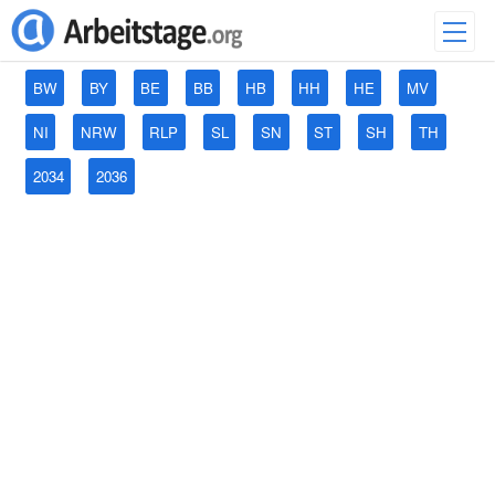
BW
BY
BE
BB
HB
HH
HE
MV
NI
NRW
RLP
SL
SN
ST
SH
TH
2034
2036