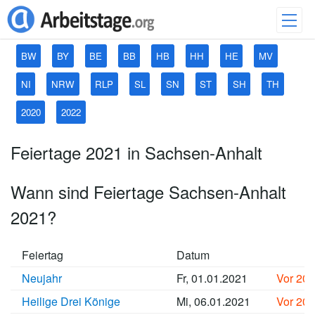
BW
BY
BE
BB
HB
HH
HE
MV
NI
NRW
RLP
SL
SN
ST
SH
TH
2020
2022
Feiertage 2021 in Sachsen-Anhalt
Wann sind Feiertage Sachsen-Anhalt
2021?
Feiertag
Datum
Neujahr
Fr, 01.01.2021
Vor 20
Heilige Drei Könige
Mi, 06.01.2021
Vor 20