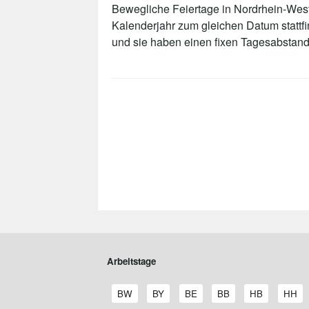
Bewegliche Feiertage in Nordrhein-Westf
Kalenderjahr zum gleichen Datum stattf
und sie haben einen fixen Tagesabstand
Arbeitstage
A
A
A
A
A
A
BW
BY
BE
BB
HB
HH
r
r
r
r
r
r