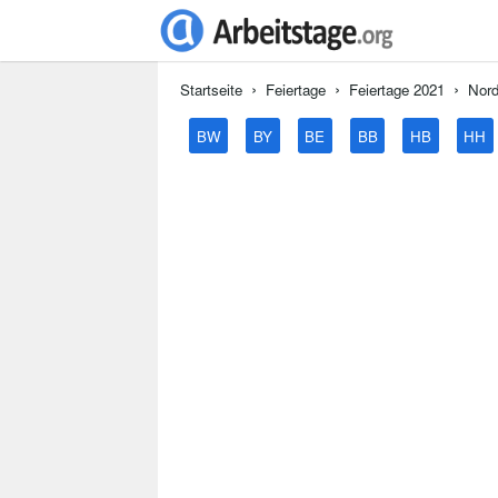
Startseite
Feiertage
Feiertage 2021
Nord
BW
BY
BE
BB
HB
HH