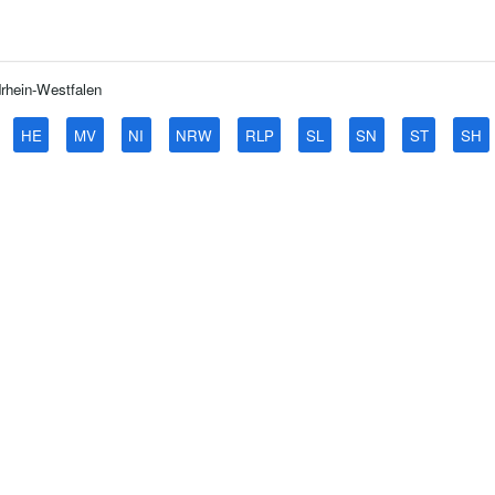
rhein-Westfalen
HE
MV
NI
NRW
RLP
SL
SN
ST
SH