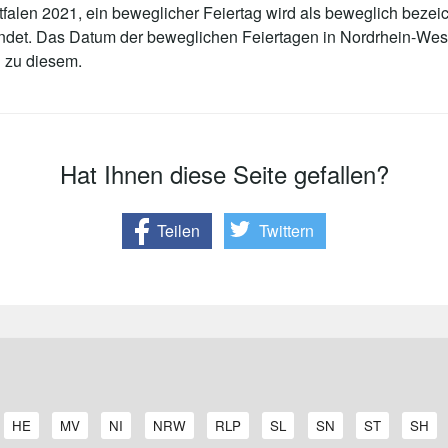
alen 2021, ein beweglicher Feiertag wird als beweglich bezeic
indet. Das Datum der beweglichen Feiertagen in Nordrhein-We
 zu diesem.
Hat Ihnen diese Seite gefallen?
Teilen
Twittern
A
A
A
A
A
A
A
A
A
HE
MV
NI
NRW
RLP
SL
SN
ST
SH
r
r
r
r
r
r
r
r
r