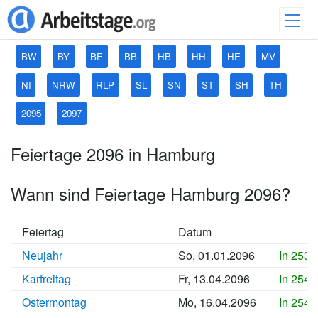
BW
BY
BE
BB
HB
HH
HE
MV
NI
NRW
RLP
SL
SN
ST
SH
TH
2095
2097
Feiertage 2096 in Hamburg
Wann sind Feiertage Hamburg 2096?
Feiertag
Datum
Neujahr
So, 01.01.2096
In 2535
Karfreitag
Fr, 13.04.2096
In 2545
Ostermontag
Mo, 16.04.2096
In 2545