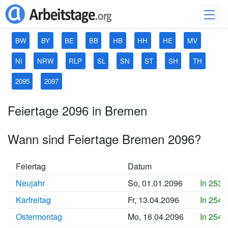
BW
BY
BE
BB
HB
HH
HE
MV
NI
NRW
RLP
SL
SN
ST
SH
TH
2095
2097
Feiertage 2096 in Bremen
Wann sind Feiertage Bremen 2096?
Feiertag
Datum
Neujahr
So, 01.01.2096
In 2534
Karfreitag
Fr, 13.04.2096
In 2545
Ostermontag
Mo, 16.04.2096
In 2545