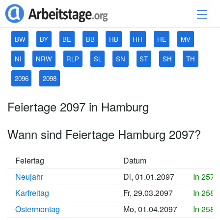
BW
BY
BE
BB
HB
HH
HE
MV
NI
NRW
RLP
SL
SN
ST
SH
TH
2096
2098
Feiertage 2097 in Hamburg
Wann sind Feiertage Hamburg 2097?
Feiertag
Datum
Neujahr
Di, 01.01.2097
In 2571
Karfreitag
Fr, 29.03.2097
In 2580
Ostermontag
Mo, 01.04.2097
In 2580