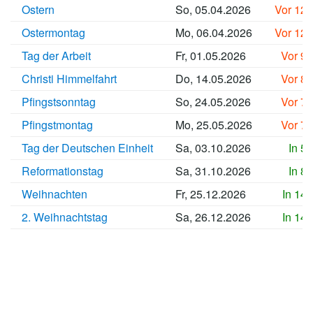
Ostern
So, 05.04.2026
Vor 12
Ostermontag
Mo, 06.04.2026
Vor 12
Tag der Arbeit
Fr, 01.05.2026
Vor 9
Christi Himmelfahrt
Do, 14.05.2026
Vor 8
Pfingstsonntag
So, 24.05.2026
Vor 7
Pfingstmontag
Mo, 25.05.2026
Vor 7
Tag der Deutschen Einheit
Sa, 03.10.2026
In 5
Reformationstag
Sa, 31.10.2026
In 8
Weihnachten
Fr, 25.12.2026
In 14
2. Weihnachtstag
Sa, 26.12.2026
In 14