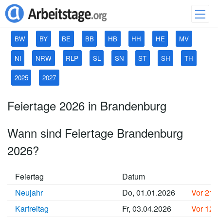
BW
BY
BE
BB
HB
HH
HE
MV
NI
NRW
RLP
SL
SN
ST
SH
TH
2025
2027
Feiertage 2026 in Brandenburg
Wann sind Feiertage Brandenburg
2026?
Feiertag
Datum
Neujahr
Do, 01.01.2026
Vor 21
Karfreitag
Fr, 03.04.2026
Vor 12