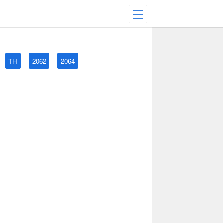
TH
2062
2064