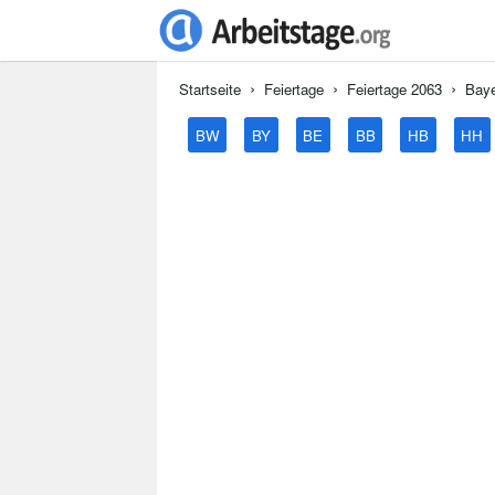
Startseite
Feiertage
Feiertage 2063
Bay
BW
BY
BE
BB
HB
HH