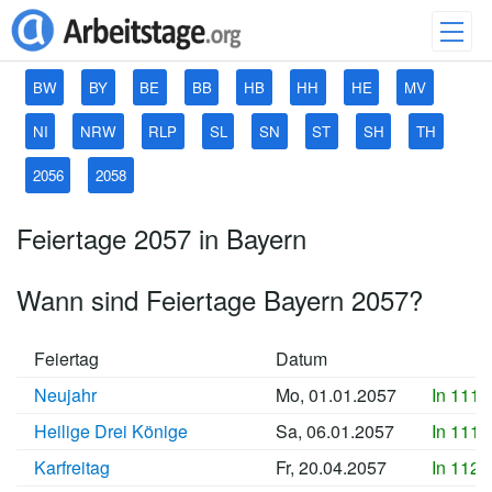
BW
BY
BE
BB
HB
HH
HE
MV
NI
NRW
RLP
SL
SN
ST
SH
TH
2056
2058
Feiertage 2057 in Bayern
Wann sind Feiertage Bayern 2057?
Feiertag
Datum
Neujahr
Mo, 01.01.2057
In 1110
Heilige Drei Könige
Sa, 06.01.2057
In 1110
Karfreitag
Fr, 20.04.2057
In 1121