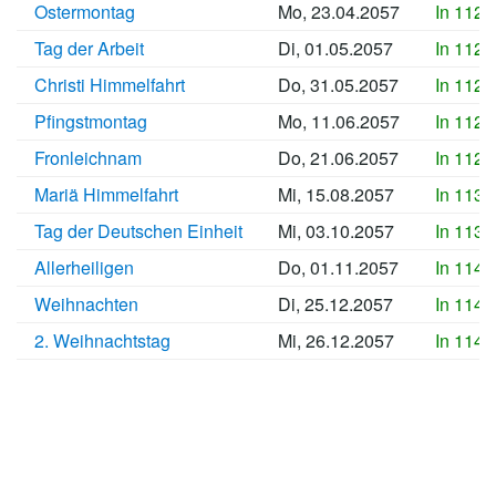
Ostermontag
Mo, 23.04.2057
In 1121
Tag der Arbeit
Di, 01.05.2057
In 1122
Christi Himmelfahrt
Do, 31.05.2057
In 1125
Pfingstmontag
Mo, 11.06.2057
In 1126
Fronleichnam
Do, 21.06.2057
In 1127
Mariä Himmelfahrt
Mi, 15.08.2057
In 1133
Tag der Deutschen Einheit
Mi, 03.10.2057
In 1137
Allerheiligen
Do, 01.11.2057
In 1140
Weihnachten
Di, 25.12.2057
In 1146
2. Weihnachtstag
Mi, 26.12.2057
In 1146