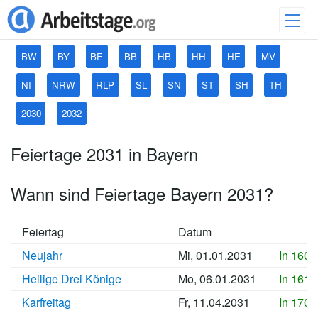
BW
BY
BE
BB
HB
HH
HE
MV
NI
NRW
RLP
SL
SN
ST
SH
TH
2030
2032
Feiertage 2031 in Bayern
Wann sind Feiertage Bayern 2031?
Feiertag
Datum
Neujahr
Mi, 01.01.2031
In 1607
Heilige Drei Könige
Mo, 06.01.2031
In 1612
Karfreitag
Fr, 11.04.2031
In 1707