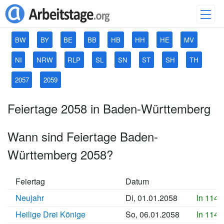
BW
BY
BE
BB
HB
HH
HE
MV
NI
NRW
RLP
SL
SN
ST
SH
TH
2057
2059
Feiertage 2058 in Baden-Württemberg
Wann sind Feiertage Baden-
Württemberg 2058?
Feiertag
Datum
Neujahr
Di, 01.01.2058
In 1146
Heilige Drei Könige
So, 06.01.2058
In 1147