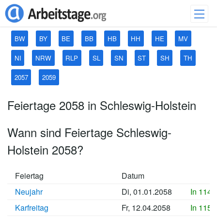
BW
BY
BE
BB
HB
HH
HE
MV
NI
NRW
RLP
SL
SN
ST
SH
TH
2057
2059
Feiertage 2058 in Schleswig-Holstein
Wann sind Feiertage Schleswig-
Holstein 2058?
Feiertag
Datum
Neujahr
Di, 01.01.2058
In 1147
Karfreitag
Fr, 12.04.2058
In 1157